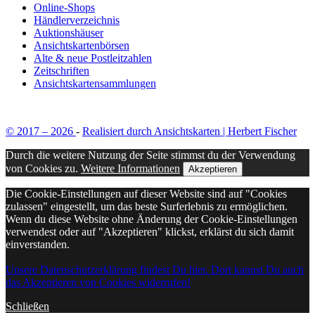
Online-Shops
Händlerverzeichnis
Auktionshäuser
Ansichtskartenbörsen
Alte & neue Postleitzahlen
Zeitschriften
Ansichtskartensammlungen
© 2017 – 2026
-
Realisiert durch Ansichtskarten | Herbert Fischer
Durch die weitere Nutzung der Seite stimmst du der Verwendung
von Cookies zu.
Weitere Informationen
Akzeptieren
Die Cookie-Einstellungen auf dieser Website sind auf "Cookies
zulassen" eingestellt, um das beste Surferlebnis zu ermöglichen.
Wenn du diese Website ohne Änderung der Cookie-Einstellungen
verwendest oder auf "Akzeptieren" klickst, erklärst du sich damit
einverstanden.
Unsere Datenschutzerklärung findest Du hier. Dort kannst Du auch
das Akzeptieren von Cookies widerrufen!
Schließen