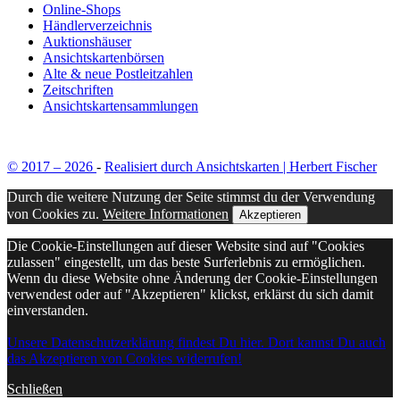
Online-Shops
Händlerverzeichnis
Auktionshäuser
Ansichtskartenbörsen
Alte & neue Postleitzahlen
Zeitschriften
Ansichtskartensammlungen
© 2017 – 2026
-
Realisiert durch Ansichtskarten | Herbert Fischer
Durch die weitere Nutzung der Seite stimmst du der Verwendung
von Cookies zu.
Weitere Informationen
Akzeptieren
Die Cookie-Einstellungen auf dieser Website sind auf "Cookies
zulassen" eingestellt, um das beste Surferlebnis zu ermöglichen.
Wenn du diese Website ohne Änderung der Cookie-Einstellungen
verwendest oder auf "Akzeptieren" klickst, erklärst du sich damit
einverstanden.
Unsere Datenschutzerklärung findest Du hier. Dort kannst Du auch
das Akzeptieren von Cookies widerrufen!
Schließen