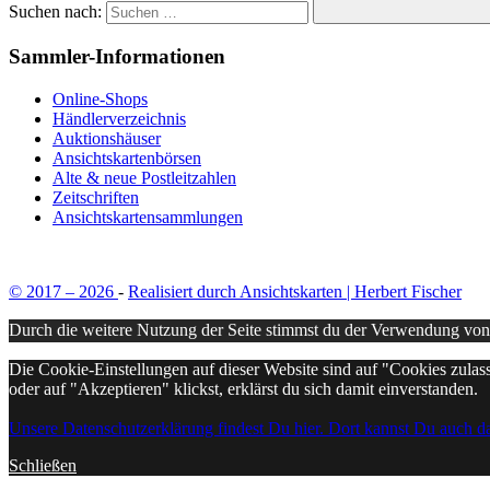
Suchen nach:
Sammler-Informationen
Online-Shops
Händlerverzeichnis
Auktionshäuser
Ansichtskartenbörsen
Alte & neue Postleitzahlen
Zeitschriften
Ansichtskartensammlungen
© 2017 – 2026
-
Realisiert durch Ansichtskarten | Herbert Fischer
Durch die weitere Nutzung der Seite stimmst du der Verwendung vo
Die Cookie-Einstellungen auf dieser Website sind auf "Cookies zulas
oder auf "Akzeptieren" klickst, erklärst du sich damit einverstanden.
Unsere Datenschutzerklärung findest Du hier. Dort kannst Du auch d
Schließen