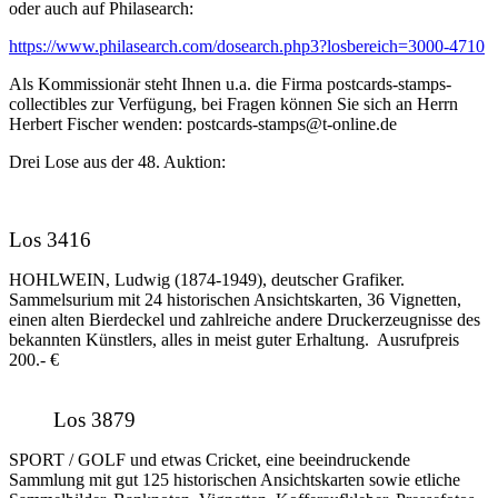
oder auch auf Philasearch:
https://www.philasearch.com/dosearch.php3?losbereich=3000-4710
Als Kommissionär steht Ihnen u.a. die Firma postcards-stamps-
collectibles zur Verfügung, bei Fragen können Sie sich an Herrn
Herbert Fischer wenden: postcards-stamps@t-online.de
Drei Lose aus der 48. Auktion:
Los 3416
HOHLWEIN, Ludwig (1874-1949), deutscher Grafiker.
Sammelsurium mit 24 historischen Ansichtskarten, 36 Vignetten,
einen alten Bierdeckel und zahlreiche andere Druckerzeugnisse des
bekannten Künstlers, alles in meist guter Erhaltung. Ausrufpreis
200.- €
Los 3879
SPORT / GOLF und etwas Cricket, eine beeindruckende
Sammlung mit gut 125 historischen Ansichtskarten sowie etliche