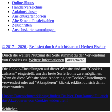
Online-Shops
Händlerverzeichnis
Auktionshäuser
Ansichtskartenbörsen
Alte & neue Postleitzahlen
Zeitschriften
Ansichtskartensammlungen
© 2017 – 2026
-
Realisiert durch Ansichtskarten | Herbert Fischer
Durch die weitere Nutzung der Seite stimmst du der Verwendung
von Cookies zu.
Weitere Informationen
Akzeptieren
Die Cookie-Einstellungen auf dieser Website sind auf "Cookies
zulassen" eingestellt, um das beste Surferlebnis zu ermöglichen.
Wenn du diese Website ohne Änderung der Cookie-Einstellungen
verwendest oder auf "Akzeptieren" klickst, erklärst du sich damit
einverstanden.
Unsere Datenschutzerklärung findest Du hier. Dort kannst Du auch
das Akzeptieren von Cookies widerrufen!
Schließen