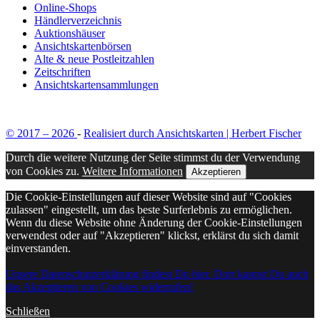
Online-Shops
Händlerverzeichnis
Auktionshäuser
Ansichtskartenbörsen
Alte & neue Postleitzahlen
Zeitschriften
Ansichtskartensammlungen
© 2017 – 2026
-
Realisiert durch Ansichtskarten | Herbert Fischer
Durch die weitere Nutzung der Seite stimmst du der Verwendung
von Cookies zu.
Weitere Informationen
Akzeptieren
Die Cookie-Einstellungen auf dieser Website sind auf "Cookies
zulassen" eingestellt, um das beste Surferlebnis zu ermöglichen.
Wenn du diese Website ohne Änderung der Cookie-Einstellungen
verwendest oder auf "Akzeptieren" klickst, erklärst du sich damit
einverstanden.
Unsere Datenschutzerklärung findest Du hier. Dort kannst Du auch
das Akzeptieren von Cookies widerrufen!
Schließen