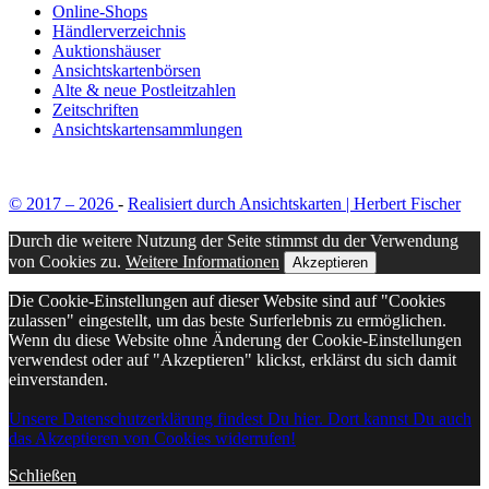
Online-Shops
Händlerverzeichnis
Auktionshäuser
Ansichtskartenbörsen
Alte & neue Postleitzahlen
Zeitschriften
Ansichtskartensammlungen
© 2017 – 2026
-
Realisiert durch Ansichtskarten | Herbert Fischer
Durch die weitere Nutzung der Seite stimmst du der Verwendung
von Cookies zu.
Weitere Informationen
Akzeptieren
Die Cookie-Einstellungen auf dieser Website sind auf "Cookies
zulassen" eingestellt, um das beste Surferlebnis zu ermöglichen.
Wenn du diese Website ohne Änderung der Cookie-Einstellungen
verwendest oder auf "Akzeptieren" klickst, erklärst du sich damit
einverstanden.
Unsere Datenschutzerklärung findest Du hier. Dort kannst Du auch
das Akzeptieren von Cookies widerrufen!
Schließen