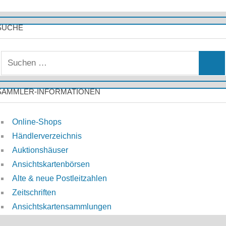
SUCHE
S
S
u
u
c
SAMMLER-INFORMATIONEN
c
h
h
e
Online-Shops
e
n
Händlerverzeichnis
n
n
Auktionshäuser
a
Ansichtskartenbörsen
c
Alte & neue Postleitzahlen
h
Zeitschriften
:
Ansichtskartensammlungen